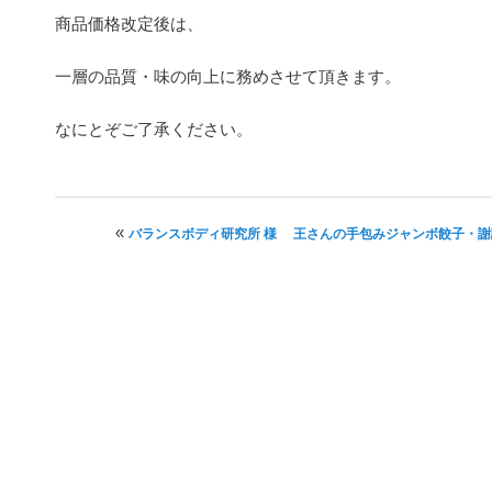
商品価格改定後は、
一層の品質・味の向上に務めさせて頂きます。
なにとぞご了承ください。
投稿ナビゲーション
«
バランスボディ研究所 様
王さんの手包みジャンボ餃子・謝謝