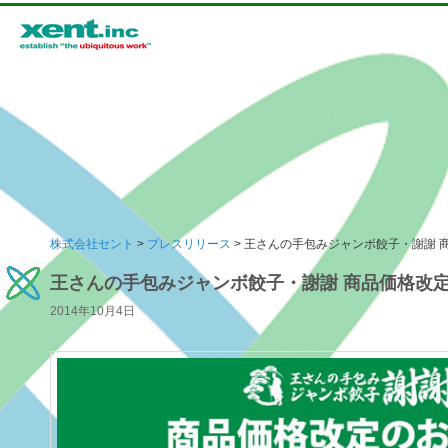
メインメニュー
株式会社セント
>
プレスリリース
> 王さんの手包みジャンボ餃子・謝謝 
メインコンテンツへ移動
サブコンテンツへ移動
王さんの手包みジャンボ餃子・謝謝 商品価格改
2014年10月4日