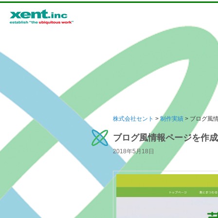
メインメニュー
株式会社セント
>
制作実績
> ブログ風
メインコンテンツへ移動
サブコンテンツへ移動
ブログ風情報ページを作成
2018年5月18日