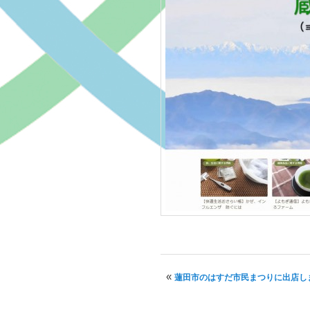
投稿ナビゲーション
«
蓮田市のはすだ市民まつりに出店し