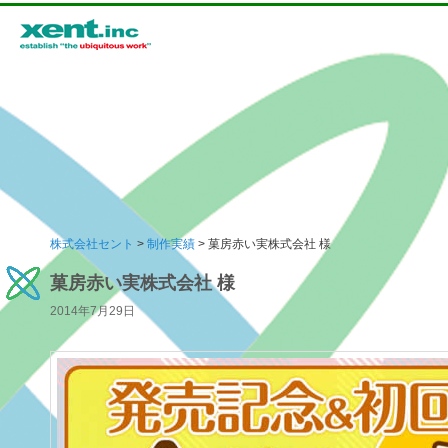
メインメニュー
株式会社セント
>
制作実績
> 菓房赤い実株式会社 様
メインコンテンツへ移動
サブコンテンツへ移動
菓房赤い実株式会社 様
2014年7月29日