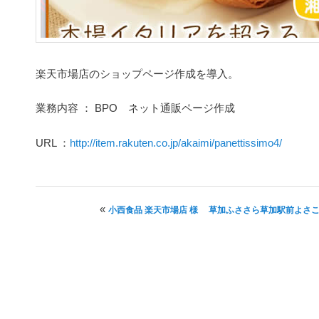
楽天市場店のショップページ作成を導入。
業務内容 ： BPO ネット通販ページ作成
URL ：
http://item.rakuten.co.jp/akaimi/panettissimo4/
投稿ナビゲーション
«
小西食品 楽天市場店 様
草加ふささら草加駅前よさ