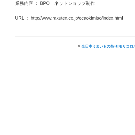
業務内容 ： BPO ネットショップ制作
URL ： http://www.rakuten.co.jp/ecaokimiso/index.html
投稿ナビゲーション
«
全日本うまいもの祭り[モリコロ