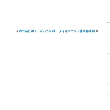
投稿ナビゲーション
«
»
株式会社ポテトかいつか 様
ダイキサウンド株式会社 様