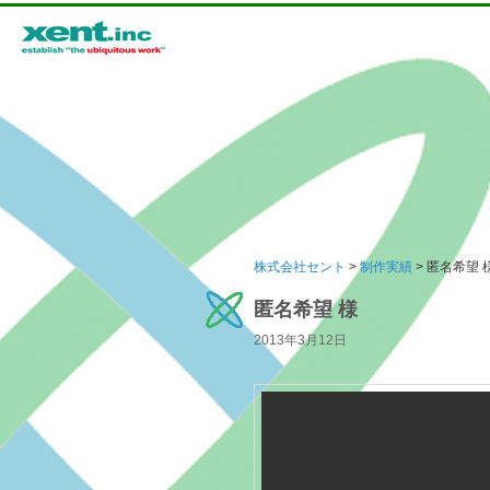
メインメニュー
株式会社セント
>
制作実績
> 匿名希望 
メインコンテンツへ移動
サブコンテンツへ移動
匿名希望 様
2013年3月12日