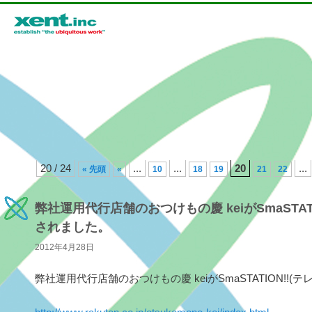
メインメニュー
投稿ナビゲーション
20 / 24
...
...
20
...
« 先頭
«
10
18
19
21
22
メインコンテンツへ移動
サブコンテンツへ移動
弊社運用代行店舗のおつけもの慶 keiがSmaSTAT
されました。
2012年4月28日
弊社運用代行店舗のおつけもの慶 keiがSmaSTATION!!