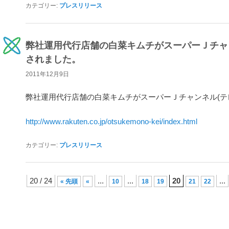
カテゴリー:
プレスリリース
弊社運用代行店舗の白菜キムチがスーパーＪチャ
されました。
2011年12月9日
弊社運用代行店舗の白菜キムチがスーパーＪチャンネル(テ
http://www.rakuten.co.jp/otsukemono-kei/index.html
カテゴリー:
プレスリリース
投稿ナビゲーション
20 / 24
...
...
20
...
« 先頭
«
10
18
19
21
22